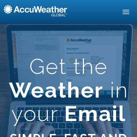
Toggl
navig
Get the
Weather
in
your
Email