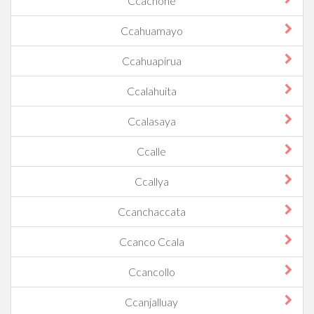
Ccachone
Ccahuamayo
Ccahuapirua
Ccalahuita
Ccalasaya
Ccalle
Ccallya
Ccanchaccata
Ccanco Ccala
Ccancollo
Ccanjalluay