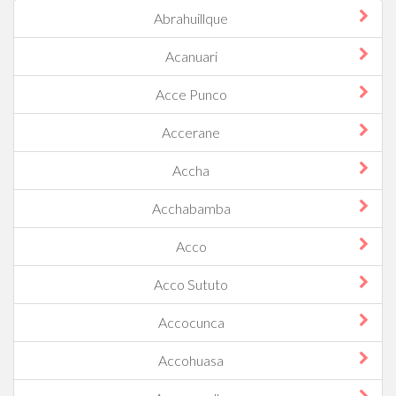
Abrahuillque
Acanuari
Acce Punco
Accerane
Accha
Acchabamba
Acco
Acco Sututo
Accocunca
Accohuasa