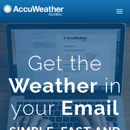
Toggl
navig
Get the
Weather
in
your
Email