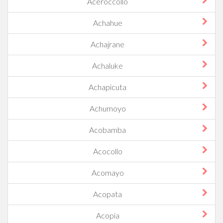
Aceroccollo
Achahue
Achajrane
Achaluke
Achapicuta
Achumoyo
Acobamba
Acocollo
Acomayo
Acopata
Acopia