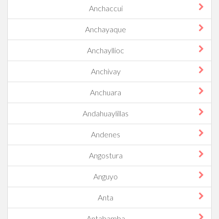
Anchaccui
Anchayaque
Anchayllioc
Anchivay
Anchuara
Andahuaylillas
Andenes
Angostura
Anguyo
Anta
Antabamba