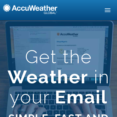
Toggl
navig
Get the
Weather
in
your
Email